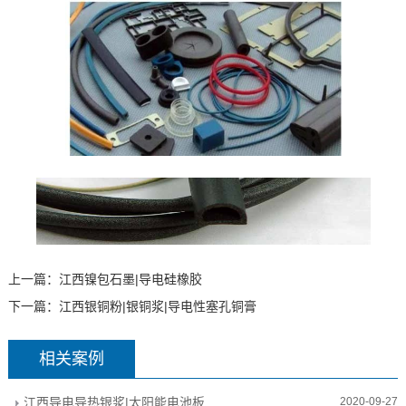
上一篇：
江西镍包石墨|导电硅橡胶
下一篇：
江西银铜粉|银铜浆|导电性塞孔铜膏
相关案例
江西导电导热银浆|太阳能电池板
2020-09-27